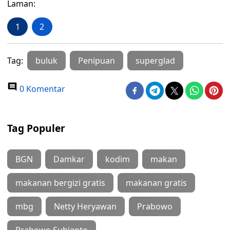
Laman:
1
2
Tag:
buluk
Penipuan
superglad
0 Komentar
Tag Populer
BGN
Damkar
kodim
makan
makanan bergizi gratis
makanan gratis
mbg
Netty Heryawan
Prabowo