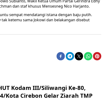
bowo Subianto, Wakil Ketua Umum Partai Gerindra Edhy
achman dan staf khusus Mensesneg Nico Harjanto.
aruntu sempat mendatangi istana dengan baju putih.
ty tak ketemu sama Jokowi dan belakangan disebut
HUT Kodam III/Siliwangi Ke-80,
4/Kota Cirebon Gelar Ziarah TMP