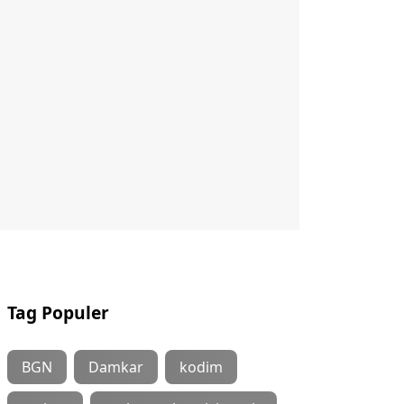
Tag Populer
BGN
Damkar
kodim