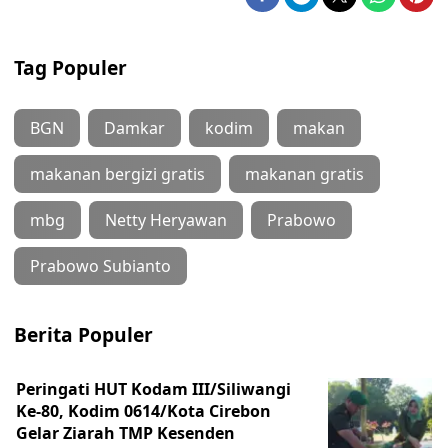
Tag Populer
BGN
Damkar
kodim
makan
makanan bergizi gratis
makanan gratis
mbg
Netty Heryawan
Prabowo
Prabowo Subianto
Berita Populer
Peringati HUT Kodam III/Siliwangi
Ke-80, Kodim 0614/Kota Cirebon
Gelar Ziarah TMP Kesenden