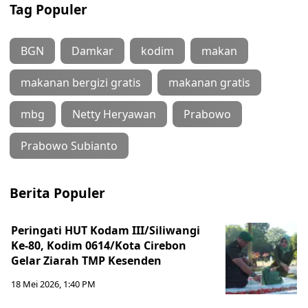
Tag Populer
BGN
Damkar
kodim
makan
makanan bergizi gratis
makanan gratis
mbg
Netty Heryawan
Prabowo
Prabowo Subianto
Berita Populer
Peringati HUT Kodam III/Siliwangi
Ke-80, Kodim 0614/Kota Cirebon
Gelar Ziarah TMP Kesenden
18 Mei 2026, 1:40 PM