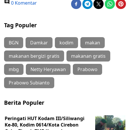
0 Komentar
Tag Populer
BGN
Damkar
kodim
makan
makanan bergizi gratis
makanan gratis
mbg
Netty Heryawan
Prabowo
Prabowo Subianto
Berita Populer
Peringati HUT Kodam III/Siliwangi
Ke-80, Kodim 0614/Kota Cirebon