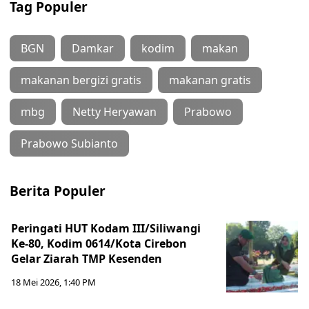
Tag Populer
BGN
Damkar
kodim
makan
makanan bergizi gratis
makanan gratis
mbg
Netty Heryawan
Prabowo
Prabowo Subianto
Berita Populer
Peringati HUT Kodam III/Siliwangi
Ke-80, Kodim 0614/Kota Cirebon
Gelar Ziarah TMP Kesenden
18 Mei 2026, 1:40 PM