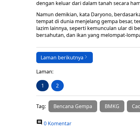
dengan keluar dari dalam tanah secara ha
Namun demikian, kata Daryono, berdasarkan
tempat di dunia menjelang gempa besar, ter
lazim lainnya, seperti kemunculan ular di
bersahutan, dan ikan yang melompat-lompa
Laman berikutnya
Laman:
1
2
Tag:
Bencana Gempa
BMKG
Cac
0 Komentar