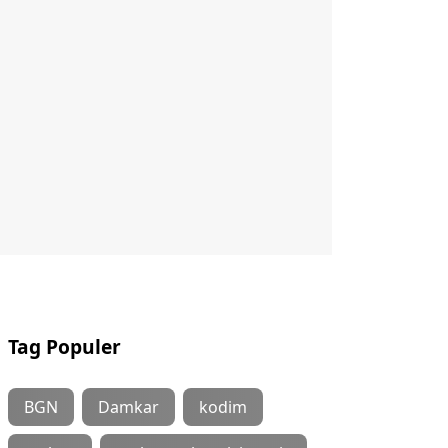
Tag Populer
BGN
Damkar
kodim