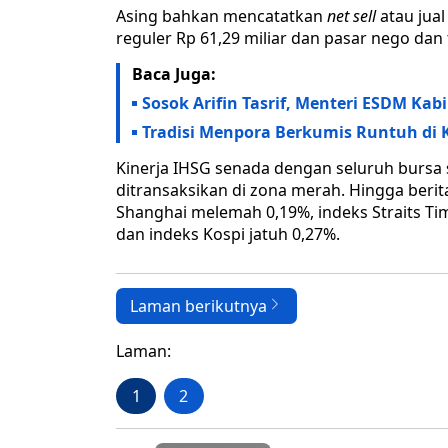
Asing bahkan mencatatkan
net sell
atau jual
reguler Rp 61,29 miliar dan pasar nego dan 
Baca Juga:
Sosok Arifin Tasrif, Menteri ESDM Kab
Tradisi Menpora Berkumis Runtuh di 
Kinerja IHSG senada dengan seluruh bursa
ditransaksikan di zona merah. Hingga berita
Shanghai melemah 0,19%, indeks Straits Tim
dan indeks Kospi jatuh 0,27%.
Laman berikutnya
Laman:
1
2