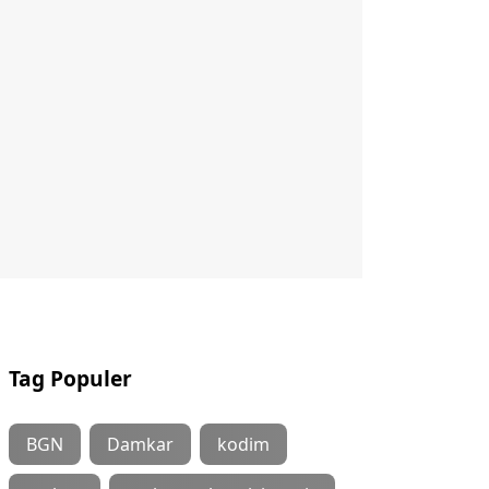
Tag Populer
BGN
Damkar
kodim